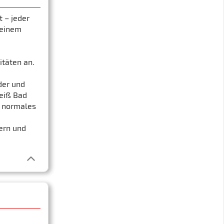
t – jeder
seinem
itäten an.
der und
eiß Bad
r normales
ern und