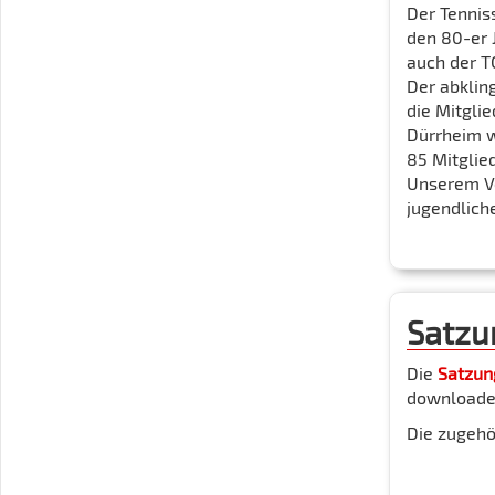
Der Tennis
den 80-er J
auch der T
Der abklin
die Mitgli
Dürrheim w
85 Mitglied
Unserem Ve
jugendliche
Satzu
Die
Satzun
download
Die zugeh