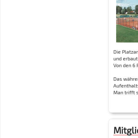
Die Platza
und erbaut
Von den 6 P
Das währen
Aufenthalt
Man trifft 
Mitgl