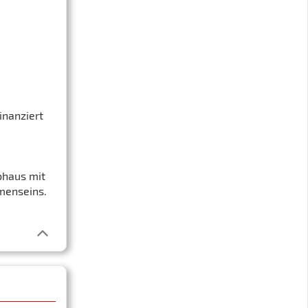
inanziert
bhaus mit
menseins.