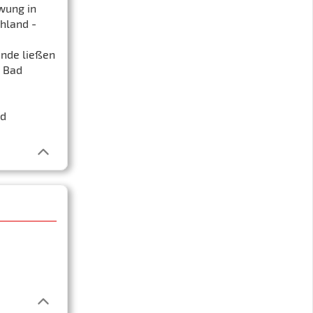
hwung in
chland -
ände ließen
W Bad
nd