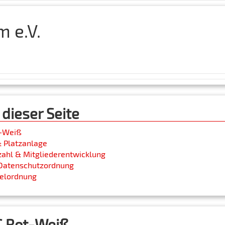
 e.V.
 dieser Seite
t-Weiß
 Platzanlage
zahl & Mitgliederentwicklung
 Datenschutzordnung
ielordnung
C Rot-Weiß